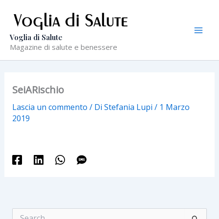
Vai
al
contenuto
Voglia di Salute
Magazine di salute e benessere
SeiARischio
Lascia un commento
/ Di
Stefania Lupi
/
1 Marzo
2019
C