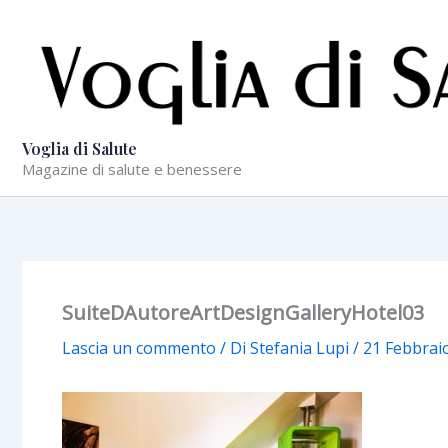
Vai
al
contenuto
Voglia di Salute
Magazine di salute e benessere
SuiteDAutoreArtDesignGalleryHotel03
Lascia un commento
/ Di
Stefania Lupi
/
21 Febbrai