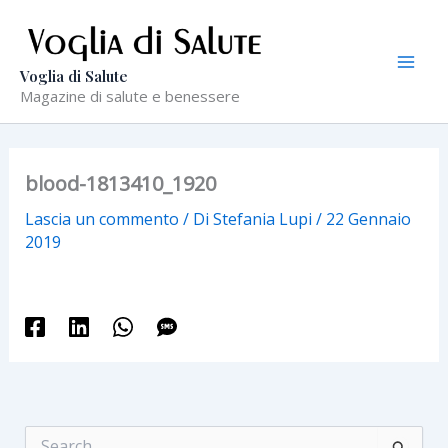
Vai
al
contenuto
Voglia di Salute
Magazine di salute e benessere
blood-1813410_1920
Lascia un commento
/ Di
Stefania Lupi
/
22 Gennaio
2019
C