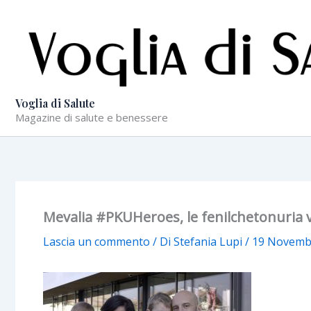
Vai
al
contenuto
Voglia di Salute
Magazine di salute e benessere
Mevalia #PKUHeroes, le fenilchetonuria vi
Lascia un commento
/ Di
Stefania Lupi
/
19 Novemb