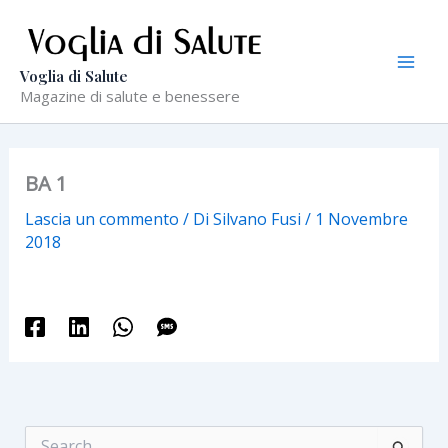
Vai
al
contenuto
Voglia di Salute
Magazine di salute e benessere
BA 1
Lascia un commento
/ Di
Silvano Fusi
/
1 Novembre
2018
C