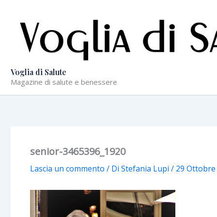
Vai
al
contenuto
Voglia di Salute
Magazine di salute e benessere
senior-3465396_1920
Lascia un commento
/ Di
Stefania Lupi
/
29 Ottobre