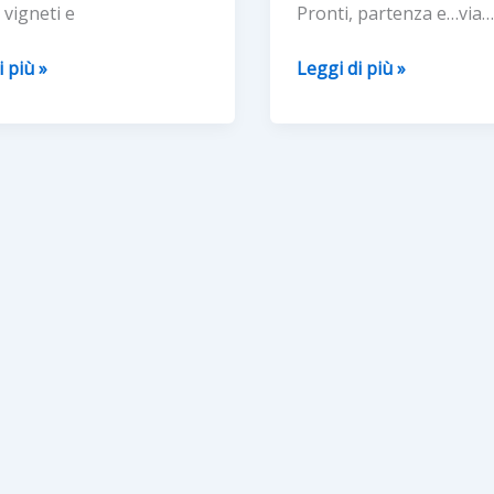
i vigneti e
Pronti, partenza e…via…
“MANGIALONGA
i più »
Leggi di più »
DI
RNI”
LA
MORRA”
ONARA
–
LA
MORRA
(CN)
–
MBRE
28
agosto