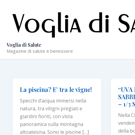
Vai
al
contenuto
Voglia di Salute
Magazine di salute e benessere
La piscina? E’ tra le vigne!
“UVA 
SABBI
Specchi d’acqua immersi nella
– 1/3
natura, tra vitigni pregiati e
Nella Ci
giardini fioriti, con vista
vendemm
panoramica sulla montagna
della b
altoatesina. Sono le piscine […]