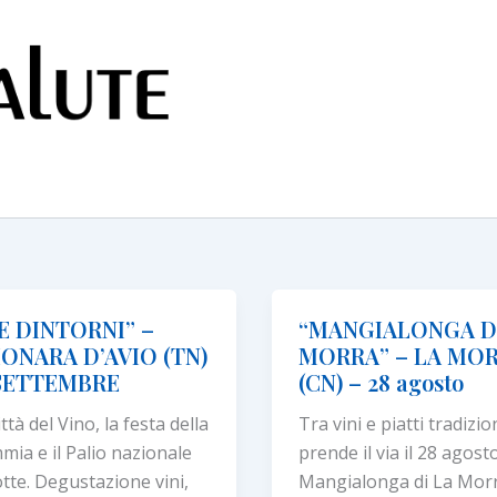
E DINTORNI” –
“MANGIALONGA D
ONARA D’AVIO (TN)
MORRA” – LA MO
 SETTEMBRE
(CN) – 28 agosto
ttà del Vino, la festa della
Tra vini e piatti tradizio
ia e il Palio nazionale
prende il via il 28 agost
otte. Degustazione vini,
Mangialonga di La Mor