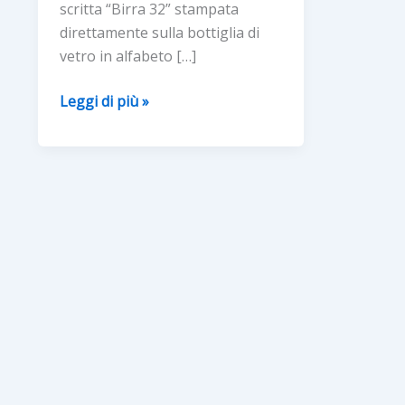
scritta “Birra 32” stampata
direttamente sulla bottiglia di
vetro in alfabeto […]
Verallia
Leggi di più »
e
32
Via
dei
birrai
presentano
la
prima
bottiglia
di
birra
per non