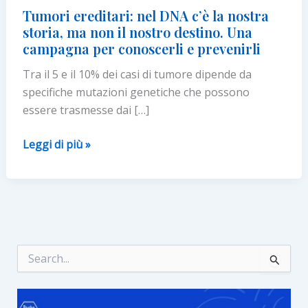
Tumori ereditari: nel DNA c’è la nostra
storia, ma non il nostro destino. Una
campagna per conoscerli e prevenirli
Tra il 5 e il 10% dei casi di tumore dipende da
specifiche mutazioni genetiche che possono
essere trasmesse dai […]
Tumori
Leggi di più »
ereditari:
nel
DNA
c’è
la
nostra
C
e
storia,
r
ma
c
non
a