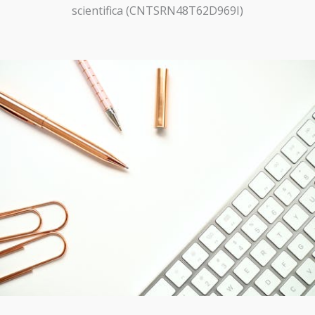
scientifica (CNTSRN48T62D969I)