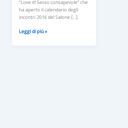
“Love it! Sesso consapevole” che
ha aperto il calendario degli
incontri 2016 del Salone […]
“Love
Leggi di più »
it!
Sesso
consapevole”:
la
campagna
sulla
contraccezione
che
piace
anche
ai
ragazzi