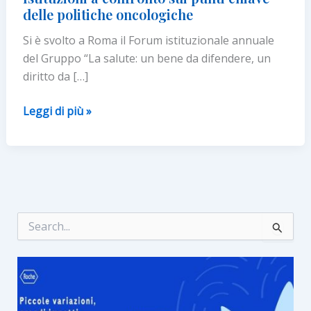
delle politiche oncologiche
Si è svolto a Roma il Forum istituzionale annuale
del Gruppo “La salute: un bene da difendere, un
diritto da […]
Associazioni
Leggi di più »
di
pazienti
con
tumore
e
Istituzioni
C
e
a
r
confronto
c
sui
a
:
punti
chiave