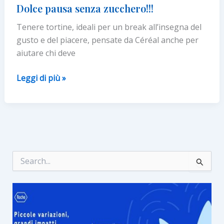
di
Dolce pausa senza zucchero!!!
fibre,
Tenere tortine, ideali per un break all’insegna del
per
gusto e del piacere, pensate da Céréal anche per
un
aiutare chi deve
break
sano
Dolce
Leggi di più »
e
pausa
gustoso
senza
zucchero!!!
C
e
r
c
a
: