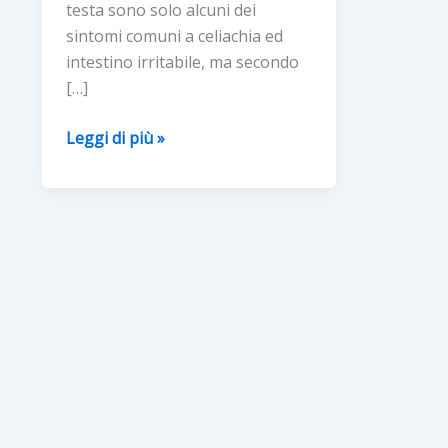
testa sono solo alcuni dei
sintomi comuni a celiachia ed
intestino irritabile, ma secondo
[…]
1
Leggi di più »
persona
su
5
con
diagnosi
di
intestino
irritabile
è
in
realtà