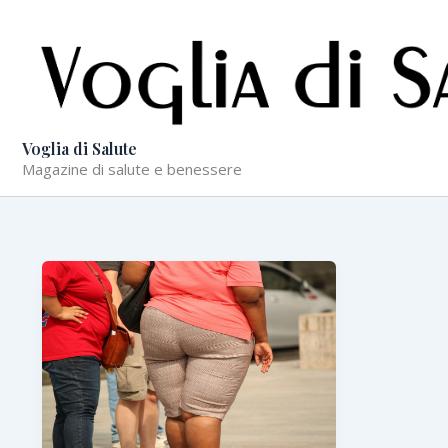
Vai
al
contenuto
Voglia di Salute
Magazine di salute e benessere