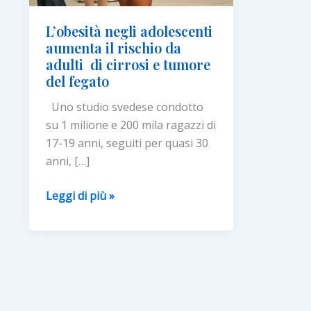
L’obesità negli adolescenti
aumenta il rischio da
adulti di cirrosi e tumore
del fegato
Uno studio svedese condotto
su 1 milione e 200 mila ragazzi di
17-19 anni, seguiti per quasi 30
anni, […]
L’obesità
Leggi di più »
negli
adolescenti
aumenta
il
rischio
da