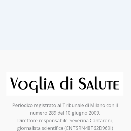
adulti
di
cirrosi
e
tumore
del
fegato
Periodico registrato al Tribunale di Milano con il
numero 289 del 10 giugno 2009.
Direttore responsabile: Severina Cantaroni,
giornalista scientifica (CNTSRN48T62D969I)