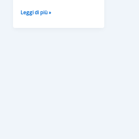
Appuntamento
Leggi di più »
da….