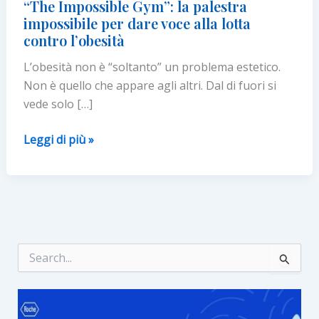
“The Impossible Gym”: la palestra
impossibile per dare voce alla lotta
contro l’obesità
L’obesità non è “soltanto” un problema estetico.
Non è quello che appare agli altri. Dal di fuori si
vede solo […]
“The
Leggi di più »
Impossible
Gym”:
la
palestra
impossibile
per
C
e
dare
r
voce
c
alla
a