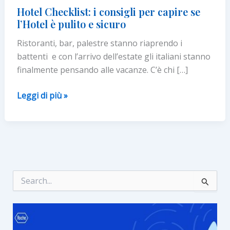
Hotel Checklist: i consigli per capire se
l’Hotel è pulito e sicuro
Ristoranti, bar, palestre stanno riaprendo i
battenti e con l’arrivo dell’estate gli italiani stanno
finalmente pensando alle vacanze. C’è chi […]
Hotel
Leggi di più »
Checklist:
i
consigli
per capire
se
l’Hotel
C
e
è
r
pulito
c
e
a
:
sicuro