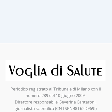
Gilead:
un
sostegno
concreto
alla
migliore
ricerca
scientifica
italiana
e
alle
Associazioni
di
Periodico registrato al Tribunale di Milano con il
pazienti
numero 289 del 10 giugno 2009.
Direttore responsabile: Severina Cantaroni,
giornalista scientifica (CNTSRN48T62D969I)