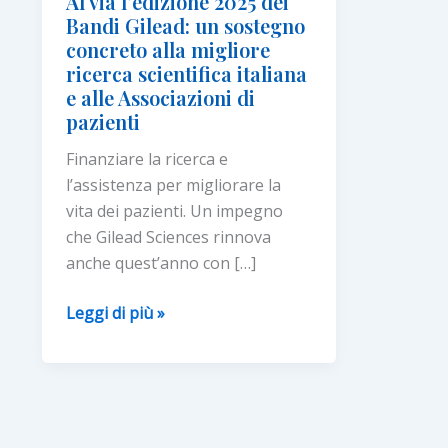
Al via l’edizione 2025 dei
Bandi Gilead: un sostegno
concreto alla migliore
ricerca scientifica italiana
e alle Associazioni di
pazienti
Finanziare la ricerca e
l’assistenza per migliorare la
vita dei pazienti. Un impegno
che Gilead Sciences rinnova
anche quest’anno con […]
Al
Leggi di più »
via
l’edizione
2025
dei
Bandi