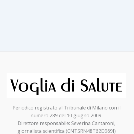
–
Verso
una
nuova
strategia
per
affrontare
le
sfide
di
salute
globale
Periodico registrato al Tribunale di Milano con il
numero 289 del 10 giugno 2009.
Direttore responsabile: Severina Cantaroni,
giornalista scientifica (CNTSRN48T62D969I)