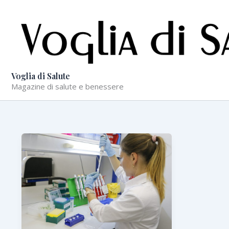
Vai
al
contenuto
Voglia di Salute
Magazine di salute e benessere