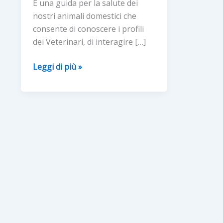
È una guida per la salute dei
nostri animali domestici che
consente di conoscere i profili
dei Veterinari, di interagire […]
LA
Leggi di più »
‘APP’
CHE
PERMETTE
DI
CHIEDERE
UN
CONSIGLIO
A
UN
NETWORK
DI
VETERINARI