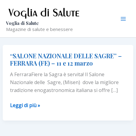
Vai
al
contenuto
Voglia di Salute
Magazine di salute e benessere
“SALONE NAZIONALE DELLE SAGRE” –
FERRARA (FE) – 11 e 12 marzo
A FerraraFiere la Sagra è servita! Il Salone
Nazionale delle Sagre, (Misen) dove la migliore
tradizione enogastronomica italiana si offre […]
“SALONE
Leggi di più »
NAZIONALE
DELLE
SAGRE”