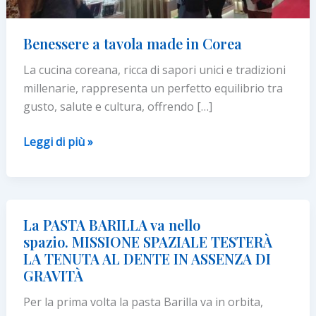
Benessere a tavola made in Corea
La cucina coreana, ricca di sapori unici e tradizioni
millenarie, rappresenta un perfetto equilibrio tra
gusto, salute e cultura, offrendo […]
Benessere
Leggi di più »
a
tavola
made
in
La PASTA BARILLA va nello
Corea
spazio. MISSIONE SPAZIALE TESTERÀ
LA TENUTA AL DENTE IN ASSENZA DI
GRAVITÀ
Per la prima volta la pasta Barilla va in orbita,