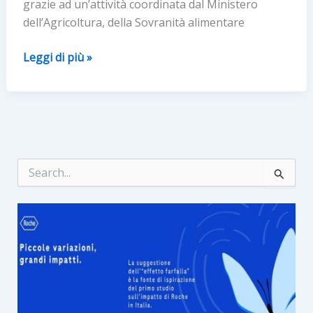
grazie ad un’attività coordinata dal Ministero
dell’Agricoltura, della Sovranità alimentare
La
Leggi di più »
PASTA
BARILLA
va
nello
spazio. MISSIONE
SPAZIALE
C
e
TESTERÀ
r
LA
c
TENUTA
a
:
AL
DENTE
IN
ASSENZA
DI