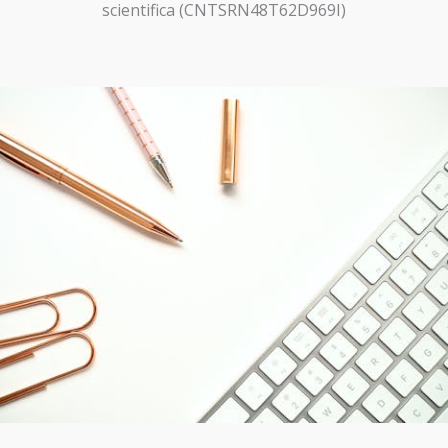
scientifica (CNTSRN48T62D969I)