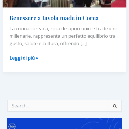
Benessere a tavola made in Corea
La cucina coreana, ricca di sapori unici e tradizioni
millenarie, rappresenta un perfetto equilibrio tra
gusto, salute e cultura, offrendo […]
Benessere
Leggi di più »
a
tavola
made
in
Corea
C
e
r
c
a