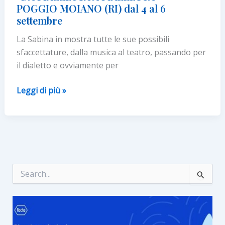
di
POGGIO MOIANO (RI) dal 4 al 6
Rieti
settembre
La Sabina in mostra tutte le sue possibili
sfaccettature, dalla musica al teatro, passando per
il dialetto e ovviamente per
“DA
Leggi di più »
PIAZZETTA
A
PIAZZETTA”
–
POGGIO
MOIANO
C
e
(RI)
r
dal
c
4
a
:
al