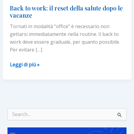
Back to work: il reset della salute dopo le
vacanze
Tornati in modalità “office” è necessario non
gettarsi immediatamente nella routine. Il back to
work deve essere graduale, per quanto possibile.
Per evitare […]
Back
Leggi di più »
to
work:
il
reset
della
salute
C
e
dopo
r
le
c