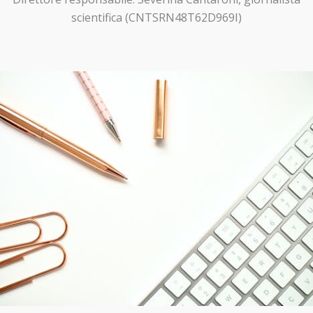
scientifica (CNTSRN48T62D969I)