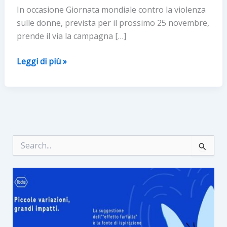
In occasione Giornata mondiale contro la violenza
sulle donne, prevista per il prossimo 25 novembre,
prende il via la campagna […]
KIKO
Leggi di più »
A
SOSTEGNO
DI
Ai.Bi.
Associazione
Amici
C
e
dei
r
Bambini
c
CONTRO
a
:
LA
VIOLENZA
SULLE