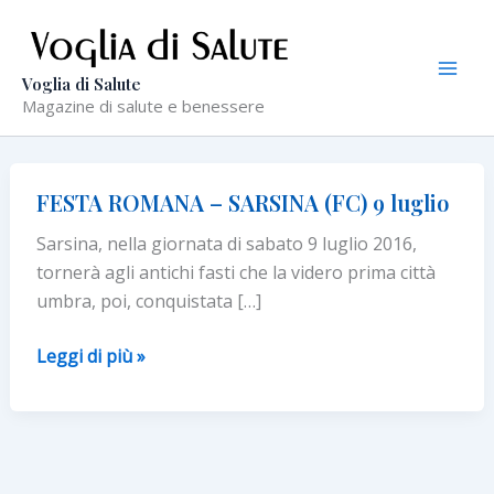
Vai
al
contenuto
Voglia di Salute
Magazine di salute e benessere
FESTA ROMANA – SARSINA (FC) 9 luglio
Sarsina, nella giornata di sabato 9 luglio 2016,
tornerà agli antichi fasti che la videro prima città
umbra, poi, conquistata […]
FESTA
Leggi di più »
ROMANA
–
SARSINA
(FC)