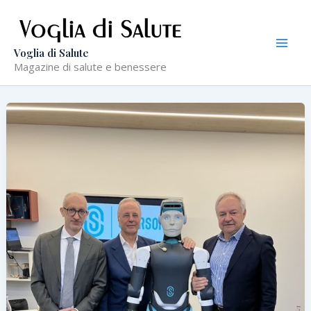
Vai
al
contenuto
Voglia di Salute
Magazine di salute e benessere