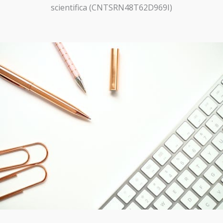
scientifica (CNTSRN48T62D969I)