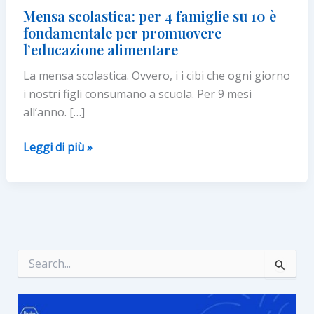
Mensa scolastica: per 4 famiglie su 10 è
fondamentale per promuovere
l’educazione alimentare
La mensa scolastica. Ovvero, i i cibi che ogni giorno
i nostri figli consumano a scuola. Per 9 mesi
all’anno. […]
Mensa
Leggi di più »
scolastica:
per
4
famiglie
su
10
C
e
è
r
fondamentale
c
per
a