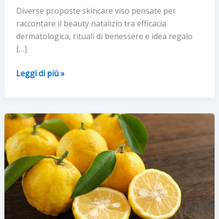
Diverse proposte skincare viso pensate per
raccontare il beauty natalizio tra efficacia
dermatologica, rituali di benessere e idea regalo
[…]
Beauty
Leggi di più »
Kit
Natale
2025:
benessere
e
cura
per
la
pelle