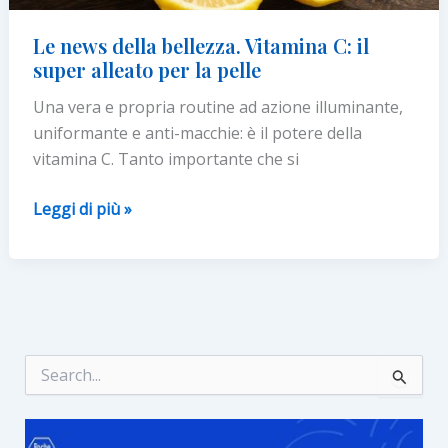
Le news della bellezza. Vitamina C: il
super alleato per la pelle
Una vera e propria routine ad azione illuminante,
uniformante e anti-macchie: è il potere della
vitamina C. Tanto importante che si
Le
Leggi di più »
news
della
bellezza.
Vitamina
C:
il
C
e
super
r
alleato
c
per
a