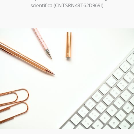
scientifica (CNTSRN48T62D969I)