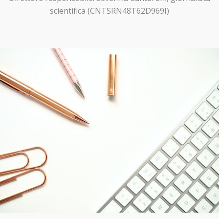
scientifica (CNTSRN48T62D969I)