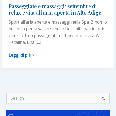
Passeggiate e massaggi: settembre di
relax e vita all’aria aperta in Alto Adige
Sport all’aria aperta e massaggi nella Spa. Binomio
perfetto per la vacanza nelle Dolomiti, patrimonio
Unesco. Una passeggiata nell’incontaminata Val
Fiscalina, una […]
Passeggiate
Leggi di più »
e
massaggi:
settembre
di
relax
e
C
e
vita
r
all’aria
c
aperta
a