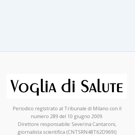
una
pelle
baciata
dal
sole
Periodico registrato al Tribunale di Milano con il
numero 289 del 10 giugno 2009.
Direttore responsabile: Severina Cantaroni,
giornalista scientifica (CNTSRN48T62D969I)