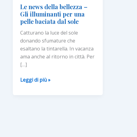
Le news della bellezza –
Gli illuminanti per una
pelle baciata dal sole
Catturano la luce del sole
donando sfumature che
esaltano la tintarella. In vacanza
ama anche al ritorno in città. Per
[…]
Le
Leggi di più »
news
della
bellezza
–
Gli
illuminanti
per