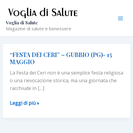
Vai
al
contenuto
Voglia di Salute
Magazine di salute e benessere
“FESTA DEI CERI” – GUBBIO (PG)- 15
MAGGIO
La Festa dei Ceri non è una semplice festa religiosa
o una rievocazione storica, ma una giornata che
racchiude in […]
“FESTA
Leggi di più »
DEI
CERI”
–