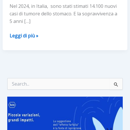
Nel 2024, in Italia, sono stati stimati 14.100 nuovi
casi di tumore dello stomaco. E la sopravvivenza a
5 anni […]
Tumore
Leggi di più »
dello
stomaco:
lo
screening
parte
da
C
e
un
r
questionario
c
a
: