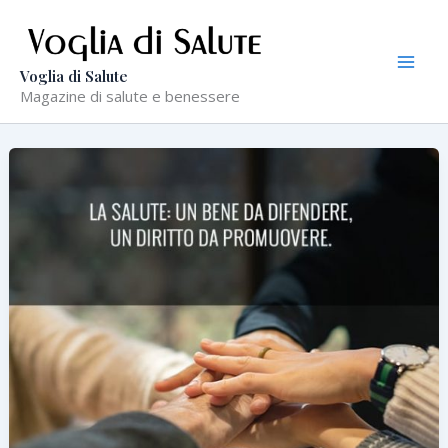
Vai
al
contenuto
Voglia di Salute
Magazine di salute e benessere