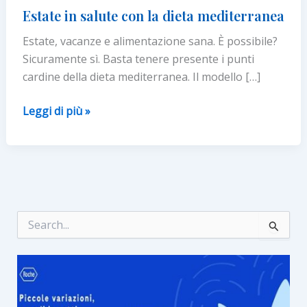
Estate in salute con la dieta mediterranea
Estate, vacanze e alimentazione sana. È possibile?
Sicuramente sì. Basta tenere presente i punti
cardine della dieta mediterranea. Il modello […]
Estate
Leggi di più »
in
salute
con
la
dieta
mediterranea
C
e
r
c
a
: