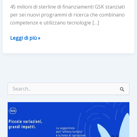
45 milioni di sterline di finanziamenti GSK stanziati
per sei nuovi programmi di ricerca che combinano
competenze e utilizzano tecnologie […]
GSK
Leggi di più »
e
Fleming
Initiative:
l’IA
avanzata
contro
C
e
la
r
resistenza
c
antimicrobica
a
: