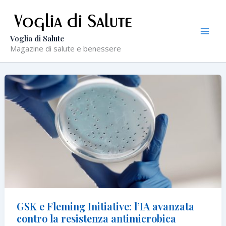
Vai
al
contenuto
Voglia di Salute
Magazine di salute e benessere
GSK e Fleming Initiative: l’IA avanzata
contro la resistenza antimicrobica