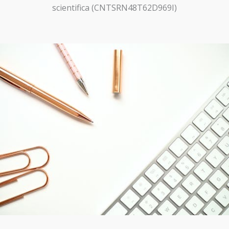
scientifica (CNTSRN48T62D969I)