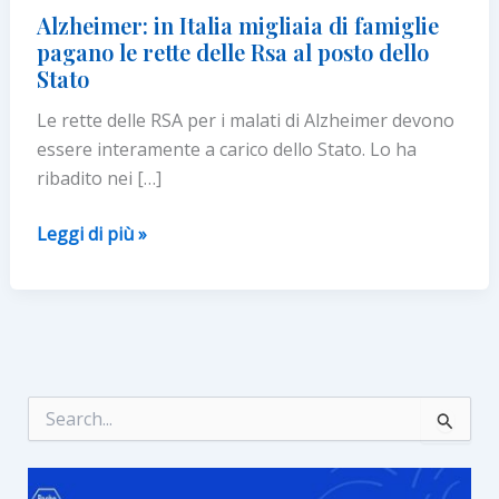
Alzheimer: in Italia migliaia di famiglie
pagano le rette delle Rsa al posto dello
Stato
Le rette delle RSA per i malati di Alzheimer devono
essere interamente a carico dello Stato. Lo ha
ribadito nei […]
Alzheimer:
Leggi di più »
in
Italia
migliaia
di
famiglie
pagano
C
e
le
r
rette
c
delle
a