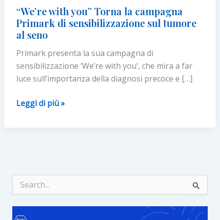
“We’re with you” Torna la campagna
Primark di sensibilizzazione sul tumore
al seno
Primark presenta la sua campagna di
sensibilizzazione ‘We’re with you’, che mira a far
luce sull’importanza della diagnosi precoce e […]
“We’re
Leggi di più »
with
you”
Torna
la
campagna
Primark
C
e
di
r
sensibilizzazione
c
sul
a