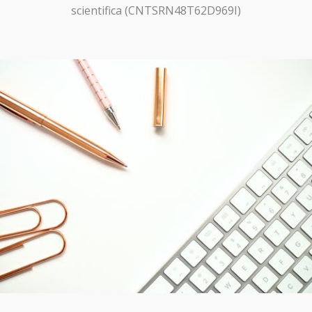
scientifica (CNTSRN48T62D969I)