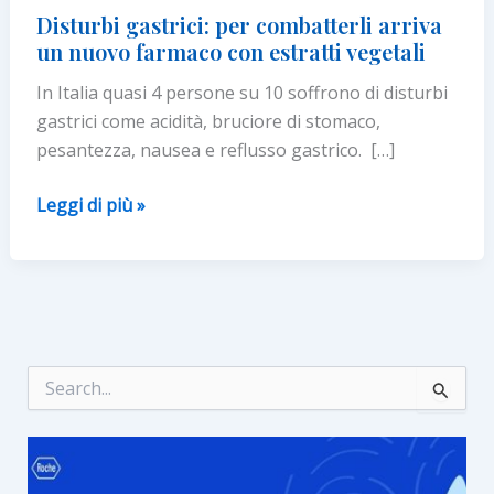
Disturbi gastrici: per combatterli arriva
un nuovo farmaco con estratti vegetali
In Italia quasi 4 persone su 10 soffrono di disturbi
gastrici come acidità, bruciore di stomaco,
pesantezza, nausea e reflusso gastrico. […]
Disturbi
Leggi di più »
gastrici:
per
combatterli
arriva
un
nuovo
C
e
farmaco
r
con
c
estratti
a
:
vegetali