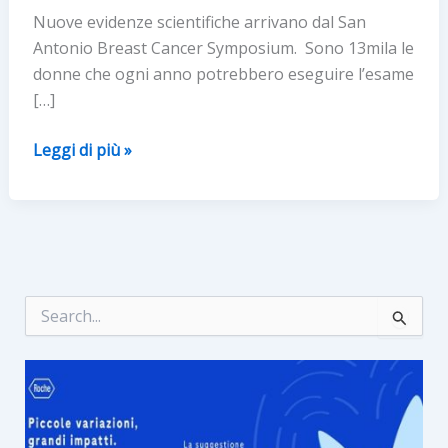
Nuove evidenze scientifiche arrivano dal San
Antonio Breast Cancer Symposium. Sono 13mila le
donne che ogni anno potrebbero eseguire l’esame
[…]
Tumore
Leggi di più »
del
seno:
test
genomici
utili
a
C
e
quasi
r
1
c
paziente
a
:
su
4