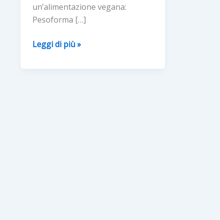
un’alimentazione vegana:
Pesoforma […]
Mini
Leggi di più »
snack
proteico,
raw
e
biologico