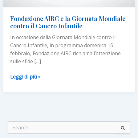
Fondazione AIRC e la Giornata Mondiale
contro il Cancro Infantile
In occasione della Giornata Mondiale contro il
Cancro Infantile, in programma domenica 15
febbraio, Fondazione AIRC richiama l’attenzione
sulle sfide […]
Fondazione
Leggi di più »
AIRC
e
la
Giornata
Mondiale
contro
C
e
il
r