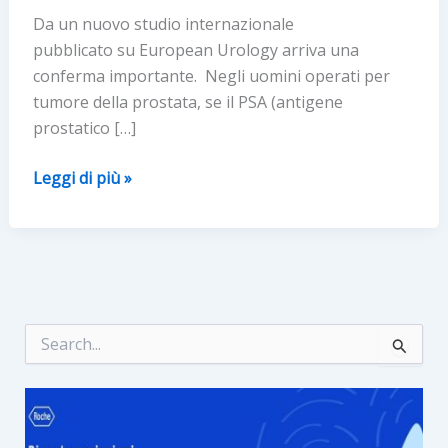
Da un nuovo studio internazionale
pubblicato su European Urology arriva una
conferma importante. Negli uomini operati per
tumore della prostata, se il PSA (antigene
prostatico […]
Tumore
Leggi di più »
prostata:
contro
le
recidive
fondamentale
la
C
e
radioterapia
r
c
a
: