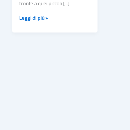
fronte a quei piccoli […]
GLI
Leggi di più »
ITALIANI
E
I
DISTURBI
TABÙ
DELLE
FESTE