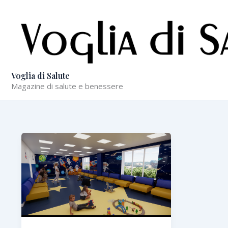
Vai
al
contenuto
Voglia di Salute
Magazine di salute e benessere