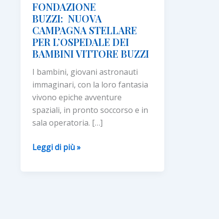
FONDAZIONE
BUZZI: NUOVA
CAMPAGNA STELLARE
PER L’OSPEDALE DEI
BAMBINI VITTORE BUZZI
I bambini, giovani astronauti
immaginari, con la loro fantasia
vivono epiche avventure
spaziali, in pronto soccorso e in
sala operatoria. […]
FONDAZIONE
Leggi di più »
BUZZI: NUOVA
CAMPAGNA
STELLARE
PER
L’OSPEDALE