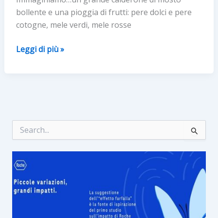
bollente e una pioggia di frutti: pere dolci e pere
cotogne, mele verdi, mele rosse
SAGRA
Leggi di più »
DE
SAVOR
24
E
25
SETTEMBRE
C
e
2022
r
SOGLIANO
c
AL
a
:
RUBICONE
–
MONTEGELLI
(FC)