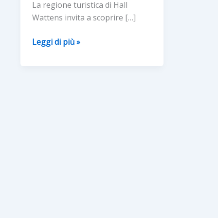
La regione turistica di Hall
Wattens invita a scoprire […]
IL
Leggi di più »
MERCATINO
DI
PASQUA
E
LA
CACCIA
ALLE
UOVA
TRA
I
CRISTALLI