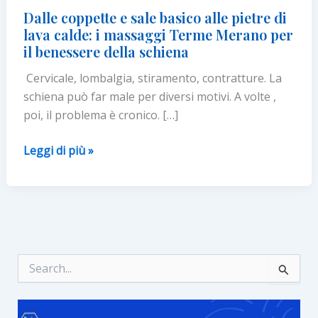
Dalle coppette e sale basico alle pietre di
lava calde: i massaggi Terme Merano per
il benessere della schiena
Cervicale, lombalgia, stiramento, contratture. La
schiena può far male per diversi motivi. A volte ,
poi, il problema è cronico. […]
Dalle
Leggi di più »
coppette
e
sale
basico
alle
pietre
C
e
di
r
lava
c
calde:
a