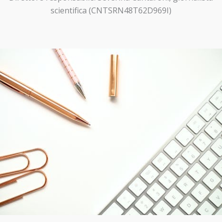
scientifica (CNTSRN48T62D969I)