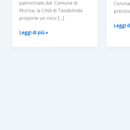
patrocinate dal Comune di
Corona 
Monza, la Città di Teodolinda
prezio
propone un ricco […]
“FESTA
Leggi d
XXXVI
Leggi di più »
DEL
RIEVOCAZIONE
SANTO
STORICA
CHIOD
‘ANNO
–
DOMINI
MONZ
1345′
18
–
SETTE
MONZA
(MB)
10
GIUGNO