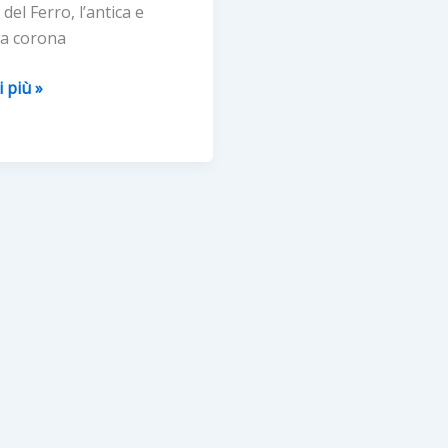
del Ferro, l’antica e
sa corona
i più »
O”
A
MBRE