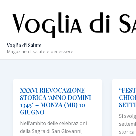
Vai
al
contenuto
Voglia di Salute
Magazine di salute e benessere
XXXVI RIEVOCAZIONE
“FES
STORICA ‘ANNO DOMINI
CHIO
1345′ – MONZA (MB) 10
SETT
GIUGNO
Si svol
Nell’ambito delle celebrazioni
settemb
della Sagra di San Giovanni,
storica